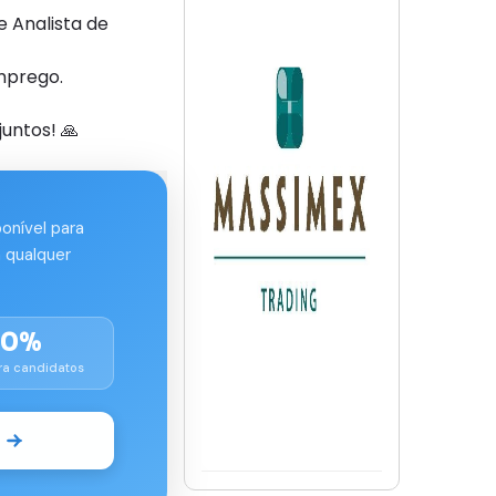
 Analista de
mprego.
untos! 🙏
ponível para
 qualquer
00%
ra candidatos
o