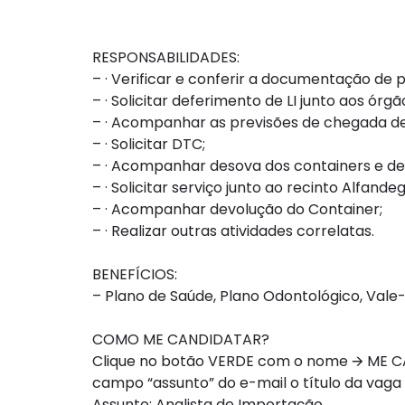
RESPONSABILIDADES:
– · Verificar e conferir a documentação de 
– · Solicitar deferimento de LI junto aos ór
– · Acompanhar as previsões de chegada de
– · Solicitar DTC;
– · Acompanhar desova dos containers e de
– · Solicitar serviço junto ao recinto Alfande
– · Acompanhar devolução do Container;
– · Realizar outras atividades correlatas.
BENEFÍCIOS:
– Plano de Saúde, Plano Odontológico, Vale-
COMO ME CANDIDATAR?
Clique no botão VERDE com o nome 🡪 ME CAN
campo “assunto” do e-mail o título da vaga
Assunto: Analista de Importação