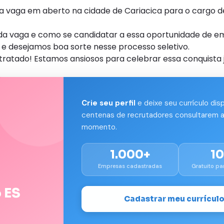
vaga em aberto na cidade de Cariacica para o cargo de
s da vaga e como se candidatar a essa oportunidade de e
e desejamos boa sorte nesse processo seletivo.
tratado! Estamos ansiosos para celebrar essa conquista j
Crie seu perfil
e deixe seu currículo dis
centenas de recrutadores consultarem a
momento.
1.000+
1
Empresas cadastradas
Gratuito pa
 ES
Cadastrar meu currícul