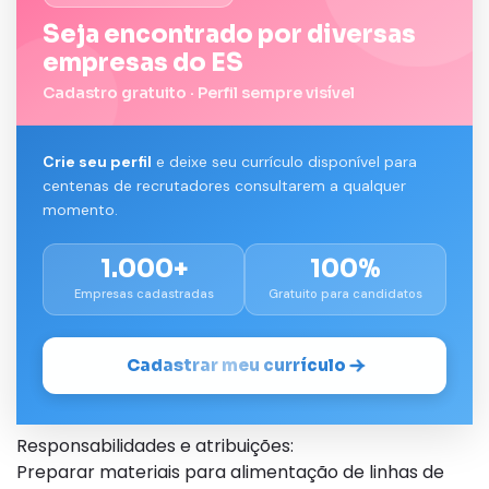
Seja encontrado por diversas
empresas do ES
Cadastro gratuito · Perfil sempre visível
Crie seu perfil
e deixe seu currículo disponível para
centenas de recrutadores consultarem a qualquer
momento.
1.000+
100%
Empresas cadastradas
Gratuito para candidatos
Cadastrar meu currículo
Responsabilidades e atribuições:
Preparar materiais para alimentação de linhas de