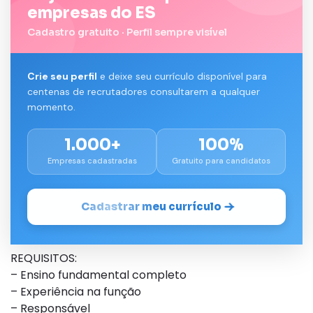
empresas do ES
Cadastro gratuito · Perfil sempre visível
Crie seu perfil
e deixe seu currículo disponível para
centenas de recrutadores consultarem a qualquer
momento.
1.000+
100%
Empresas cadastradas
Gratuito para candidatos
Cadastrar meu currículo
REQUISITOS:
– Ensino fundamental completo
– Experiência na função
– Responsável