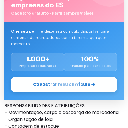
empresas do ES
Cadastro gratuito · Perfil sempre visível
Crie seu perfil
e deixe seu currículo disponível para
centenas de recrutadores consultarem a qualquer
momento.
1.000+
100%
Empresas cadastradas
Gratuito para candidatos
Cadastrar meu currículo
RESPONSABILIDADES E ATRIBUIÇÕES
– Movimentação, carga e descarga de mercadoria;
– Organização de loja;
– Contagem de estoque;