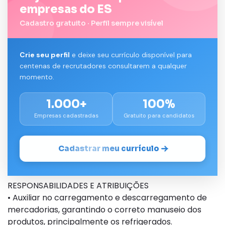
empresas do ES
Cadastro gratuito · Perfil sempre visível
Crie seu perfil
e deixe seu currículo disponível para
centenas de recrutadores consultarem a qualquer
momento.
1.000+
100%
Empresas cadastradas
Gratuito para candidatos
Cadastrar meu currículo
RESPONSABILIDADES E ATRIBUIÇÕES
• Auxiliar no carregamento e descarregamento de
mercadorias, garantindo o correto manuseio dos
produtos, principalmente os refrigerados.