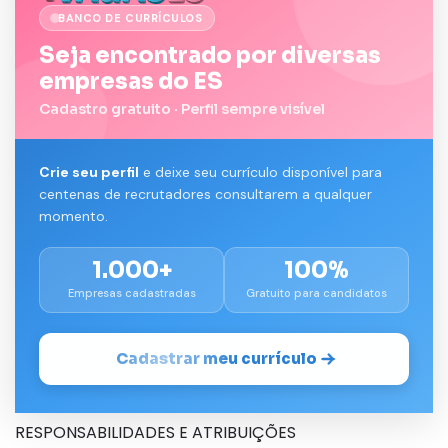
BANCO DE CURRÍCULOS
Seja encontrado por diversas
empresas do ES
Cadastro gratuito · Perfil sempre visível
Crie seu perfil
e deixe seu currículo disponível para
centenas de recrutadores consultarem a qualquer
momento.
1.000+
100%
Empresas cadastradas
Gratuito para candidatos
Cadastrar meu currículo
RESPONSABILIDADES E ATRIBUIÇÕES