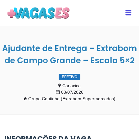
MAIS VAGAS ES
Me
Ajudante de Entrega – Extrabom
de Campo Grande – Escala 5×2
EFETIVO
Cariacica
03/07/2026
Grupo Coutinho (Extrabom Supermercados)
INFORMAÇÕES DA VAGA