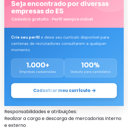
Seja encontrado por diversas
empresas do ES
Cadastro gratuito · Perfil sempre visível
Crie seu perfil
e deixe seu currículo disponível para
centenas de recrutadores consultarem a qualquer
momento.
1.000+
100%
Empresas cadastradas
Gratuito para candidatos
Cadastrar meu currículo
Responsabilidades e atribuições:
Realizar a carga e descarga de mercadorias interno
e externo