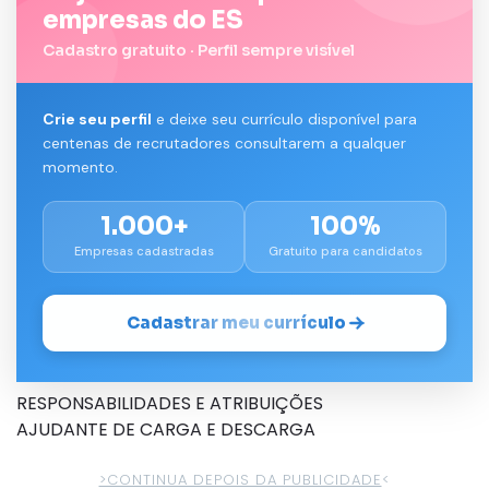
empresas do ES
Cadastro gratuito · Perfil sempre visível
Crie seu perfil
e deixe seu currículo disponível para
centenas de recrutadores consultarem a qualquer
momento.
1.000+
100%
Empresas cadastradas
Gratuito para candidatos
Cadastrar meu currículo
RESPONSABILIDADES E ATRIBUIÇÕES
AJUDANTE DE CARGA E DESCARGA
>CONTINUA DEPOIS DA PUBLICIDADE
<