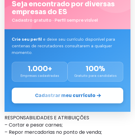
Seja encontrado por diversas
empresas do ES
Cadastro gratuito · Perfil sempre visível
Crie seu perfil
e deixe seu currículo disponível para
centenas de recrutadores consultarem a qualquer
momento.
1.000+
100%
Empresas cadastradas
Gratuito para candidatos
Cadastrar meu currículo
RESPONSABILIDADES E ATRIBUIÇÕES
– Cortar e pesar carnes;
– Repor mercadorias no ponto de venda;