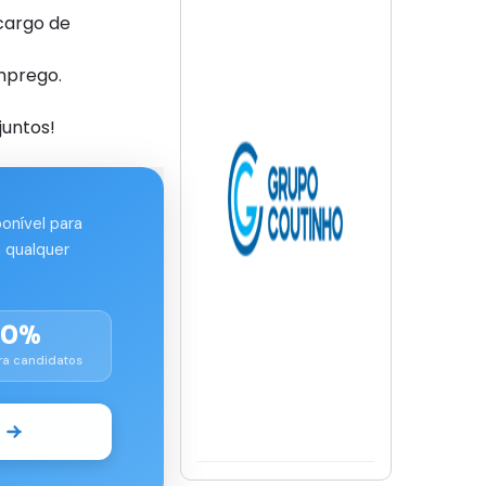
cargo de
mprego.
juntos!
ponível para
 qualquer
00%
ra candidatos
o