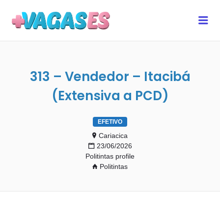
MAIS VAGAS ES
Me
313 – Vendedor – Itacibá
(Extensiva a PCD)
EFETIVO
Cariacica
23/06/2026
Politintas profile
Politintas