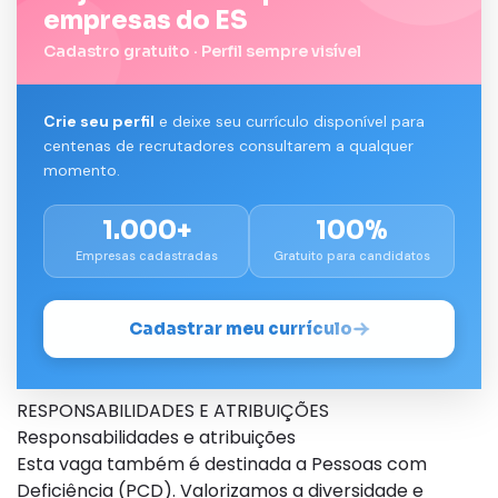
empresas do ES
Cadastro gratuito · Perfil sempre visível
Crie seu perfil
e deixe seu currículo disponível para
centenas de recrutadores consultarem a qualquer
momento.
1.000+
100%
Empresas cadastradas
Gratuito para candidatos
Cadastrar meu currículo
RESPONSABILIDADES E ATRIBUIÇÕES
Responsabilidades e atribuições
Esta vaga também é destinada a Pessoas com
Deficiência (PCD). Valorizamos a diversidade e