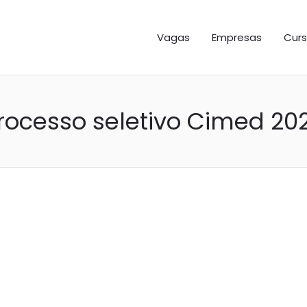
GAS ES
Vagas
Empresas
Curs
rocesso seletivo Cimed 20
MED abre vaga para Assi
ministrativo no ES. Conf
ndidatar