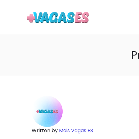
MAIS VA
P
CI
Ad
ca
Written by
Mais Vagas ES