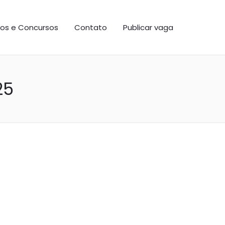
os e Concursos
Contato
Publicar vaga
25
stente
ira como se