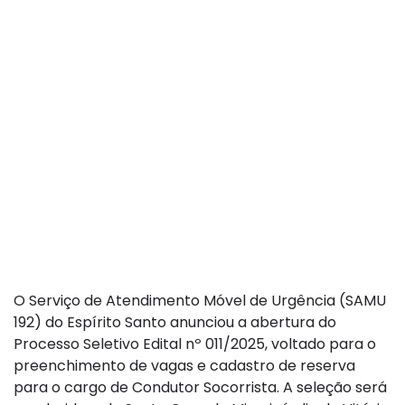
SAMU abre vaga
para Condutor
Socorrista com
salário base de R$
2.450,33. Veja como
se inscrever
O Serviço de Atendimento Móvel de Urgência (SAMU
192) do Espírito Santo anunciou a abertura do
Processo Seletivo Edital nº 011/2025, voltado para o
preenchimento de vagas e cadastro de reserva
para o cargo de Condutor Socorrista. A seleção será