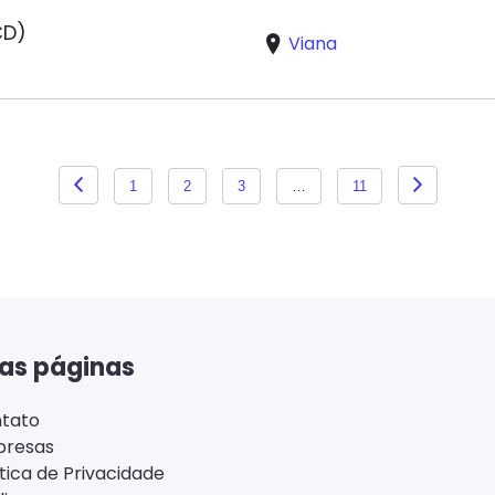
CD)
Viana
1
2
3
…
11
as páginas
tato
resas
ítica de Privacidade