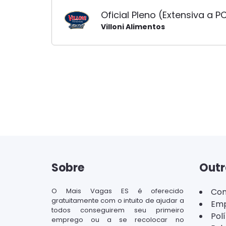
Oficial Pleno (Extensiva a P
Villoni Alimentos
Paginação
de
posts
Sobre
Outr
O Mais Vagas ES é oferecido
Con
gratuitamente com o intuito de ajudar a
Emp
todos conseguirem seu primeiro
Pol
emprego ou a se recolocar no