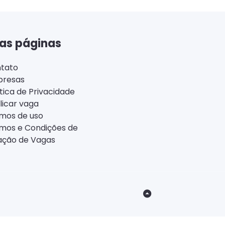
as páginas
tato
resas
ítica de Privacidade
licar vaga
mos de uso
mos e Condições de
ação de Vagas
Back
to
Top