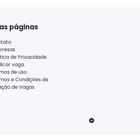
as páginas
tato
resas
ítica de Privacidade
licar vaga
mos de uso
mos e Condições de
ação de Vagas
Back
to
Top