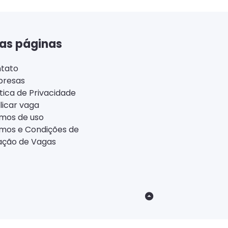
as páginas
tato
resas
ítica de Privacidade
licar vaga
mos de uso
mos e Condições de
ação de Vagas
Back
to
Top