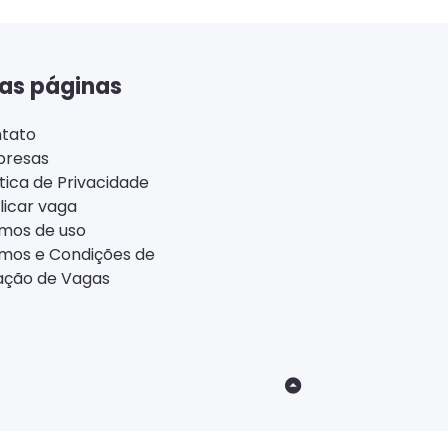
as páginas
tato
resas
ítica de Privacidade
licar vaga
mos de uso
mos e Condições de
ação de Vagas
Back
to
Top