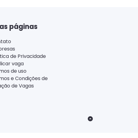
as páginas
tato
resas
ítica de Privacidade
licar vaga
mos de uso
mos e Condições de
ação de Vagas
Back
to
Top