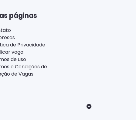
as páginas
tato
resas
ítica de Privacidade
licar vaga
mos de uso
mos e Condições de
ação de Vagas
Back
to
Top