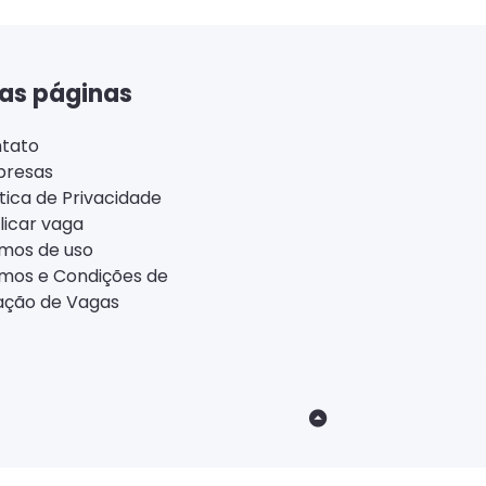
as páginas
tato
resas
ítica de Privacidade
licar vaga
mos de uso
mos e Condições de
ação de Vagas
Back
to
Top