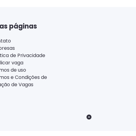
as páginas
tato
resas
ítica de Privacidade
licar vaga
mos de uso
mos e Condições de
ação de Vagas
Back
to
Top