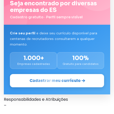
Seja encontrado por diversas
empresas do ES
Cadastro gratuito · Perfil sempre visível
Crie seu perfil
e deixe seu currículo disponível para
centenas de recrutadores consultarem a qualquer
momento.
1.000+
100%
Empresas cadastradas
Gratuito para candidatos
Cadastrar meu currículo
Responsabilidades e Atribuições
–