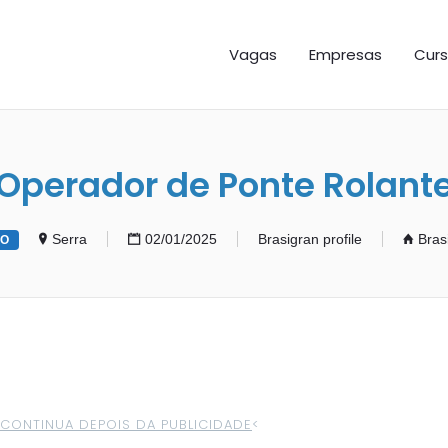
GAS ES
Vagas
Empresas
Curs
Operador de Ponte Rolant
Serra
02/01/2025
Brasigran profile
Bras
VO
>CONTINUA DEPOIS DA PUBLICIDADE
<