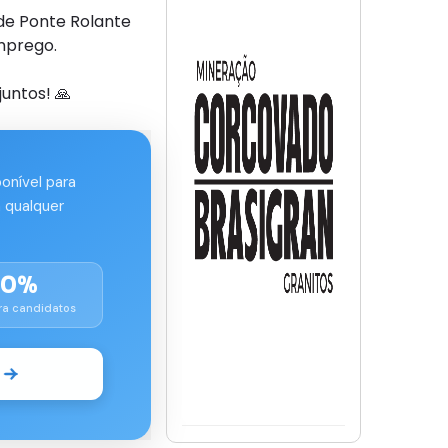
de Ponte Rolante
mprego.
untos! 🙏
ponível para
 qualquer
00%
ra candidatos
o