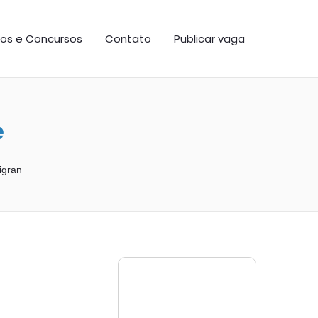
os e Concursos
Contato
Publicar vaga
e
igran