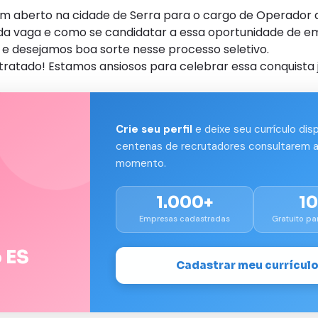
m aberto na cidade de Serra para o cargo de Operador 
s da vaga e como se candidatar a essa oportunidade de e
e desejamos boa sorte nesse processo seletivo.
tratado! Estamos ansiosos para celebrar essa conquista j
Crie seu perfil
e deixe seu currículo dis
centenas de recrutadores consultarem a
momento.
1.000+
1
Empresas cadastradas
Gratuito pa
 ES
Cadastrar meu currícul