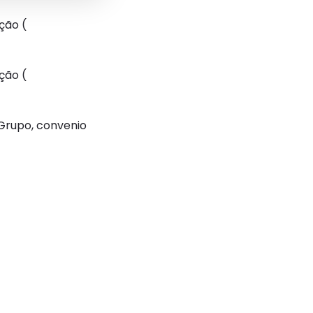
ção (
ção (
 Grupo, convenio