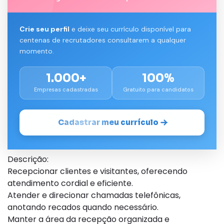
Crie seu perfil
e deixe seu currículo disponível para
centenas de recrutadores consultarem a qualquer
momento.
1.000+
100%
Empresas cadastradas
Gratuito para candidatos
Cadastrar meu currículo
Descrição:
Recepcionar clientes e visitantes, oferecendo
atendimento cordial e eficiente.
Atender e direcionar chamadas telefônicas,
anotando recados quando necessário.
Manter a área da recepção organizada e