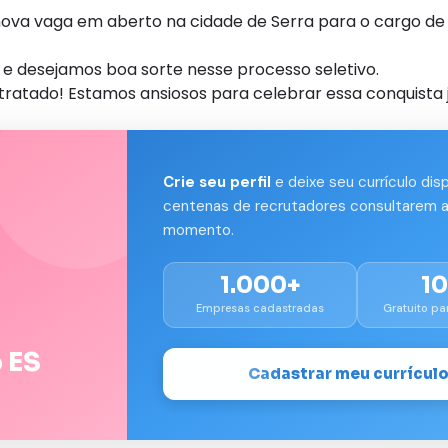
a vaga em aberto na cidade de Serra para o cargo de
e desejamos boa sorte nesse processo seletivo.
tratado! Estamos ansiosos para celebrar essa conquista j
Crie seu perfil
e deixe seu currículo dis
centenas de recrutadores consultarem a
momento.
1.000+
1
Empresas cadastradas
Gratuito pa
 ES
Cadastrar meu currícul