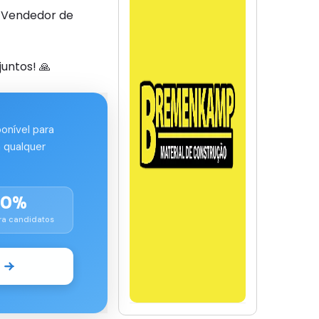
 Vendedor de
untos! 🙏
ponível para
 qualquer
00%
ra candidatos
o