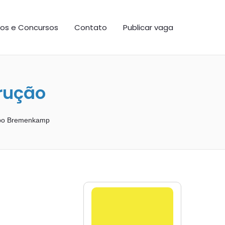
os e Concursos
Contato
Publicar vaga
rução
po Bremenkamp