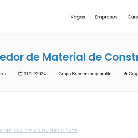
GAS ES
Vagas
Empresas
Curs
edor de Material de Const
rra
31/12/2024
Grupo Bremenkamp profile
Gru
>CONTINUA DEPOIS DA PUBLICIDADE
<