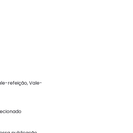
ale-refeição, Vale-
recionado
ssa publicação.