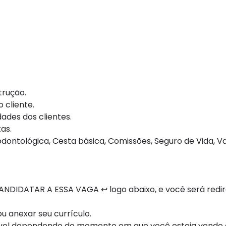
trução.
 cliente.
ades dos clientes.
as.
 odontológica, Cesta básica, Comissões, Seguro de Vida, V
NDIDATAR A ESSA VAGA ↩ logo abaixo, e você será redi
 anexar seu currículo.
ível dependendo do momento em que você esteja vendo e